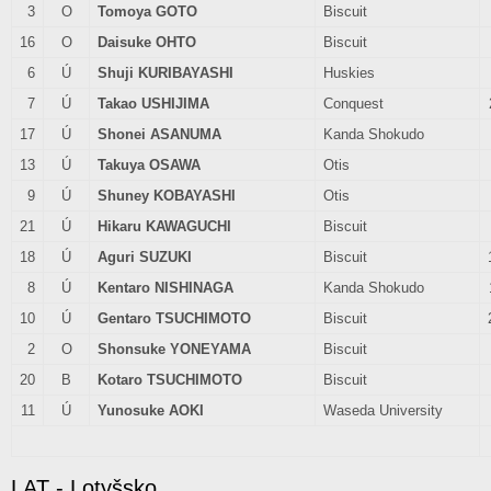
3
O
Tomoya GOTO
Biscuit
16
O
Daisuke OHTO
Biscuit
6
Ú
Shuji KURIBAYASHI
Huskies
7
Ú
Takao USHIJIMA
Conquest
17
Ú
Shonei ASANUMA
Kanda Shokudo
13
Ú
Takuya OSAWA
Otis
9
Ú
Shuney KOBAYASHI
Otis
21
Ú
Hikaru KAWAGUCHI
Biscuit
18
Ú
Aguri SUZUKI
Biscuit
8
Ú
Kentaro NISHINAGA
Kanda Shokudo
10
Ú
Gentaro TSUCHIMOTO
Biscuit
2
O
Shonsuke YONEYAMA
Biscuit
20
B
Kotaro TSUCHIMOTO
Biscuit
11
Ú
Yunosuke AOKI
Waseda University
LAT - Lotyšsko