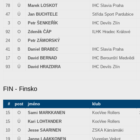
78
Ú
Marek LOSKOT
IHC Slavia Praha
47
Ú
Jan BUCHTELE
Střída Sport Pardubice
3
O
Petr ŠENKEŘÍK
IHC Devils Zlín
92
O
Zdeněk ČÁP
ILHK Hradec Králové
24
O
Petr ZÁMORSKÝ
41
B
Daniel BRABEC
IHC Slavia Praha
17
O
David BERNAD
IHC Berounští Medvědi
93
Ú
David HRAZDIRA
IHC Devils Zlín
FIN - Finsko
#
post
jméno
klub
15
O
Sami MARKKANEN
KooVee Rollers
15
Ú
Kari LOHTANDER
KooVee Rollers
10
O
Jesse SAARINEN
ZSKA Kärsämäki
19
Ú
Janne LAAKKONEN
Vuorelan Veikot