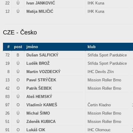
22
Ú
Ivan JANKOVIĆ
IHK Kuna
12
Ú
Matija MILIČIĆ
IHK Kuna
CZE - Česko
#
post
jméno
klub
72
B
Dušan SALFICKÝ
Střída Sport Pardubice
19
Ú
Luděk BROŽ
Střída Sport Pardubice
8
Ú
Martin VOZDECKÝ
IHC Devils Zlín
13
O
Pavel STRÝČEK
Mission Roller Brno
42
O
Patrik ŠEBEK
Mission Roller Brno
83
Ú
Aleš HEMSKÝ
97
O
Vladimír KAMEŠ
Čertin Kladno
26
Ú
Michal ŠIMO
Mission Roller Brno
51
Ú
Zdeněk KUBICA
Mission Roller Brno
91
O
Lukáš CIK
IHC Olomouc