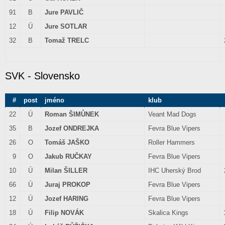
91
B
Jure PAVLIČ
12
Ú
Jure SOTLAR
32
B
Tomaž TRELC
SVK - Slovensko
#
post
jméno
klub
22
Ú
Roman ŠIMŮNEK
Veant Mad Dogs
35
B
Jozef ONDREJKA
Fevra Blue Vipers
26
O
Tomáš JAŠKO
Roller Hammers
9
O
Jakub RUČKAY
Fevra Blue Vipers
10
Ú
Milan ŠILLER
IHC Uherský Brod
66
Ú
Juraj PROKOP
Fevra Blue Vipers
12
Ú
Jozef HARING
Fevra Blue Vipers
18
Ú
Filip NOVÁK
Skalica Kings