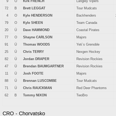
9
O
Kirk FRENCH
Langley Vipers
72
B
Brett LEGGAT
Tour Mudcats
4
O
Kyle HENDERSON
Backhenders
79
O
Kyle SHEEN
Team Canada
20
Ú
Dave HAMMOND
Coastal Pirates
77
O
Shayne CARLSON
Majors
91
Ú
Thomas WOODS
Yeti´s Grenoble
25
Ú
Chris TERRY
Nexgen Hockey
82
Ú
Jordan DRAPER
Revision Rockies
47
Ú
Brendan BAUMGARTNER
Revision Rockies
11
Ú
Josh FOOTE
Majors
88
Ú
Brennan LUSCOMBE
Tour Mudcats
71
Ú
Chris RAUCKMAN
Red Deer Phantoms
62
B
Tommy NIXON
TwoBro
CRO - Chorvatsko