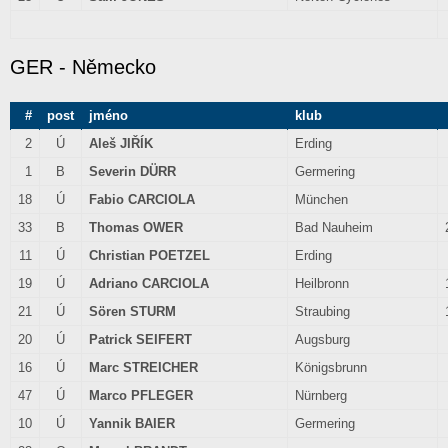
GER - Německo
#
post
jméno
klub
2
Ú
Aleš JIŘÍK
Erding
1
B
Severin DÜRR
Germering
18
Ú
Fabio CARCIOLA
München
33
B
Thomas OWER
Bad Nauheim
11
Ú
Christian POETZEL
Erding
19
Ú
Adriano CARCIOLA
Heilbronn
21
Ú
Sören STURM
Straubing
20
Ú
Patrick SEIFERT
Augsburg
16
Ú
Marc STREICHER
Königsbrunn
47
Ú
Marco PFLEGER
Nürnberg
10
Ú
Yannik BAIER
Germering