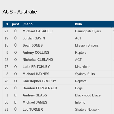
AUS - Austrálie
#
post
jméno
klub
91
Ú
Michael CASACELI
Carringbah Flyers
19
Ú
Jordan GAVIN
ACT
15
Ú
Sean JONES
Mission Snipers
9
O
Antony COLLINS
Raptors
22
O
Nicholas CLELAND
ACT
77
O
Luke FRITCHLEY
Mavericks
8
O
Michael HAYNES
Sydney Suits
78
O
Christopher BROPHY
Raptors
79
Ú
Brenton FITZGERALD
Dogs
1
B
Andrew GLASS
Blackwood Blaze
36
B
Michael JAMES
Inferno
21
Ú
Lee TURNER
Skaters Network