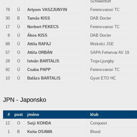
Schweinfurt
78
Ú
Artyom VASZJUNYIN
Ferencvarosi TC
30
B
Tamás KISS
DAB Docler
17
Ú
Norbert FEKECS
Ferencvarosi TC
8
Ú
Ákos KISS
DAB Docler
88
Ú
Attila RAFAJ
Miskolci JSE
57
O
Attila ORBÁN
SAPA Fehervar AV 19
28
O
István BARTALIS
Troja-Ljungby
92
Ú
Csaba PAPP
Ferencvarosi TC
10
Ú
Balázs BARTALIS
Gyori ETO HC
JPN - Japonsko
#
post
jméno
klub
12
O
Seiji KOHDA
Conquest
1
B
Keita OSAWA
Blood