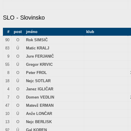
SLO - Slovinsko
#
post
jméno
klub
90
O
Rok SIMSIČ
83
Ú
Matic KRALJ
9
O
Jure FERJANIČ
55
Ú
Gregor KRIVIC
8
O
Peter FROL
18
Ú
Nejc SOTLAR
4
O
Janez IGLIČAR
7
O
Domen VEDLIN
47
O
Matevž ERMAN
10
Ú
Anže LONČAR
13
O
Nejc BERLISK
92
Ú
Gal KOREN