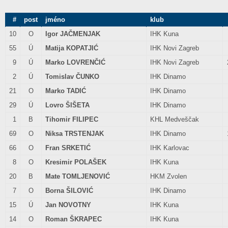
#
post
jméno
klub
10
O
Igor JAČMENJAK
IHK Kuna
55
Ú
Matija KOPATJIĆ
IHK Novi Zagreb
9
Ú
Marko LOVRENČIĆ
IHK Novi Zagreb
2
Ú
Tomislav ČUNKO
IHK Dinamo
21
O
Marko TADIĆ
IHK Dinamo
29
Ú
Lovro ŠIŠETA
IHK Dinamo
1
B
Tihomir FILIPEC
KHL Medveščak
69
O
Niksa TRSTENJAK
IHK Dinamo
66
O
Fran SRKETIĆ
IHK Karlovac
8
O
Kresimir POLAŠEK
IHK Kuna
20
B
Mate TOMLJENOVIĆ
HKM Zvolen
7
O
Borna ŠILOVIĆ
IHK Dinamo
15
Ú
Jan NOVOTNY
IHK Kuna
14
O
Roman ŠKRAPEC
IHK Kuna