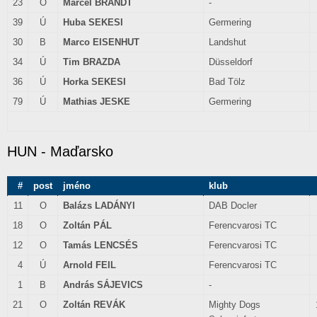
23
O
Marcel BRANDT
-
39
Ú
Huba SEKESI
Germering
30
B
Marco EISENHUT
Landshut
34
Ú
Tim BRAZDA
Düsseldorf
36
Ú
Horka SEKESI
Bad Tölz
79
Ú
Mathias JESKE
Germering
HUN - Maďarsko
#
post
jméno
klub
11
O
Balázs LADÁNYI
DAB Docler
18
O
Zoltán PÁL
Ferencvarosi TC
12
O
Tamás LENCSÉS
Ferencvarosi TC
4
Ú
Arnold FEIL
Ferencvarosi TC
1
B
András SÁJEVICS
-
21
O
Zoltán REVÁK
Mighty Dogs