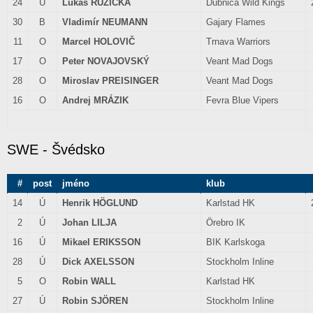
24
Ú
Lukáš RŮŽIČKA
Dubnica Wild Kings
30
B
Vladimír NEUMANN
Gajary Flames
11
O
Marcel HOLOVIČ
Trnava Warriors
17
O
Peter NOVAJOVSKÝ
Veant Mad Dogs
28
O
Miroslav PREISINGER
Veant Mad Dogs
16
O
Andrej MRÁZIK
Fevra Blue Vipers
SWE - Švédsko
#
post
jméno
klub
14
Ú
Henrik HÖGLUND
Karlstad HK
2
Ú
Johan LILJA
Örebro IK
16
Ú
Mikael ERIKSSON
BIK Karlskoga
28
Ú
Dick AXELSSON
Stockholm Inline
5
O
Robin WALL
Karlstad HK
27
Ú
Robin SJÖREN
Stockholm Inline