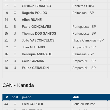
27
O
Gustavo BRANDAO
Panteras Club7
9
O
Rogerio POLIDO
Palmeiras - SP
44
B
Allen RUANE
-
31
B
Fabio GONÇALVES
Portuguesa - SP
15
Ú
Thomas DOS SANTOS
Portuguesa - SP
21
Ú
João VASCONCELOS
Hipica Campinas - SP
2
O
Jose GUILARDI
Amparo NL - SP
16
O
Henrique ANDRADE
Palmeiras - SP
12
Ú
Cauã GUZMAN
Amparo NL - SP
10
Ú
Felipe GERALDINI
Amparo NL - SP
CAN - Kanada
#
post
jméno
klub
44
O
Fred CORBEIL
Fous du Bitume