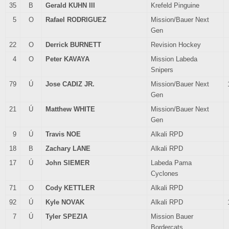
35
B
Gerald KUHN III
Krefeld Pinguine
5
O
Rafael RODRIGUEZ
Mission/Bauer Next
Gen
22
O
Derrick BURNETT
Revision Hockey
4
O
Peter KAVAYA
Mission Labeda
Snipers
79
Ú
Jose CADIZ JR.
Mission/Bauer Next
Gen
21
Ú
Matthew WHITE
Mission/Bauer Next
Gen
9
Ú
Travis NOE
Alkali RPD
18
B
Zachary LANE
Alkali RPD
17
Ú
John SIEMER
Labeda Pama
Cyclones
71
O
Cody KETTLER
Alkali RPD
92
Ú
Kyle NOVAK
Alkali RPD
7
Ú
Tyler SPEZIA
Mission Bauer
Bordercats