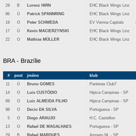
29
B
Lorenz HIRN
EHC Black Wings Linz
86
Ú
Patrick SPANNRING
EHC Black Wings Linz
19
O
Peter SCHWEDA
EV Vienna Capitals
17
Ú
Kevin MACIERZYNSKI
EHC Black Wings Linz
22
O
Mathias MÜLLER
EHC Black Wings Linz
BRA - Brazílie
#
post
jméno
klub
11
Ú
Bruno GOMES
Panteras Club7
14
O
Luis CUSTÓDIO
Hipica Campinas - SP
89
O
Luiz ALMEIDA FILHO
Hipica Campinas - SP
98
O
Decio DA SILVA
Portuguesa - SP
5
O
Diego ARAUJO
H.C. Castellon
13
O
Rafael DE MAGALHAES
Portuguesa - SP
29
B
Rafael MARQUES
Amparo NL - SP