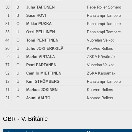
30
B
Juha TAPONEN
Pepe Roller Somero
1
B
Sasu HOVI
Pahalampi Tampere
81
O
Mikko PUKKA
Pahalampi Tampere
33
Ú
Ossi PELLINEN
Pahalampi Tampere
44
O
Tomi PENTTINEN
Vuorelan Veikot
20
Ú
Juho JOKI-ERKKILÄ
KooVee Rollers
9
Ú
Marko VIRTALA
ZSKA Kärsämäki
77
O
Petri PARTANEN
Vuorelan Veikot
52
Ú
Camilo MIETTINEN
ZSKA Kärsämäki
12
Ú
Kim STRÖMBERG
Pahalampi Tampere
11
Ú
Markus JOKINEN
KooVee Rollers
21
O
Jouni AALTO
KooVee Rollers
GBR - V. Británie