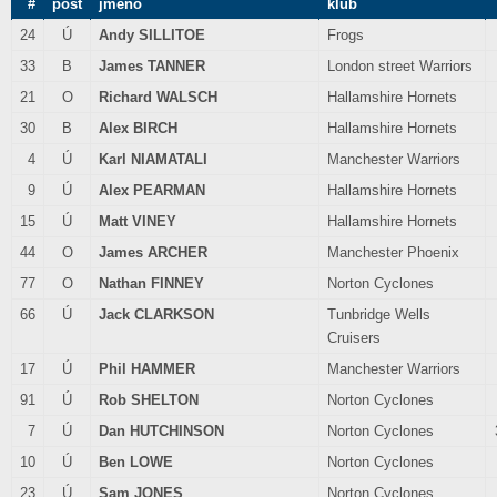
#
post
jméno
klub
24
Ú
Andy SILLITOE
Frogs
33
B
James TANNER
London street Warriors
21
O
Richard WALSCH
Hallamshire Hornets
30
B
Alex BIRCH
Hallamshire Hornets
4
Ú
Karl NIAMATALI
Manchester Warriors
9
Ú
Alex PEARMAN
Hallamshire Hornets
15
Ú
Matt VINEY
Hallamshire Hornets
44
O
James ARCHER
Manchester Phoenix
77
O
Nathan FINNEY
Norton Cyclones
66
Ú
Jack CLARKSON
Tunbridge Wells
Cruisers
17
Ú
Phil HAMMER
Manchester Warriors
91
Ú
Rob SHELTON
Norton Cyclones
7
Ú
Dan HUTCHINSON
Norton Cyclones
10
Ú
Ben LOWE
Norton Cyclones
23
Ú
Sam JONES
Norton Cyclones