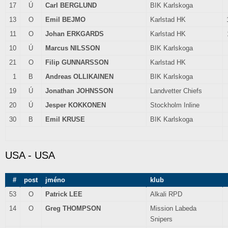
17
Ú
Carl BERGLUND
BIK Karlskoga
13
O
Emil BEJMO
Karlstad HK
11
O
Johan ERKGARDS
Karlstad HK
10
Ú
Marcus NILSSON
BIK Karlskoga
21
O
Filip GUNNARSSON
Karlstad HK
1
B
Andreas OLLIKAINEN
BIK Karlskoga
19
Ú
Jonathan JOHNSSON
Landvetter Chiefs
20
Ú
Jesper KOKKONEN
Stockholm Inline
30
B
Emil KRUSE
BIK Karlskoga
USA - USA
#
post
jméno
klub
53
O
Patrick LEE
Alkali RPD
14
O
Greg THOMPSON
Mission Labeda
Snipers