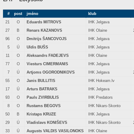
#
post
jméno
klub
21
O
Eduards MITROVS
IHK Jelgava
27
B
Renars KAZANOVS
IHK Olaine
96
O
Dmitrijs ŠANCOVOJS
IHK Jelgava
5
Ú
Uldis BUŠS
IHK Jelgava
11
O
Aleksandrs FADEJEVS
IHK Olaine
77
O
Viesturs CIMERMANIS
IHK Jelgava
7
Ú
Artjoms OGORODNIKOVS
IHK Jelgava
55
O
Janis BULLITIS
IHK Hokeam.lv
17
Ú
Arturs BATRAKS
IHK Jelgava
93
O
Pauls ZVIRBULIS
IHK Predators
8
O
Rustams BEGOVS
IHK Nikars-Skonto
50
B
Kristaps KRUZE
IHK Jelgava
29
Ú
Vladislavs KONIŠEVS
IHK Nikars-Skonto
33
Ú
Augusts VALDIS VASILONOKS
IHK Olaine