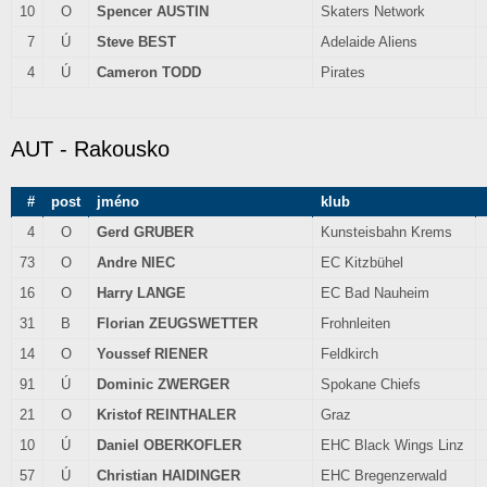
10
O
Spencer AUSTIN
Skaters Network
7
Ú
Steve BEST
Adelaide Aliens
4
Ú
Cameron TODD
Pirates
AUT - Rakousko
#
post
jméno
klub
4
O
Gerd GRUBER
Kunsteisbahn Krems
73
O
Andre NIEC
EC Kitzbühel
16
O
Harry LANGE
EC Bad Nauheim
31
B
Florian ZEUGSWETTER
Frohnleiten
14
O
Youssef RIENER
Feldkirch
91
Ú
Dominic ZWERGER
Spokane Chiefs
21
O
Kristof REINTHALER
Graz
10
Ú
Daniel OBERKOFLER
EHC Black Wings Linz
57
Ú
Christian HAIDINGER
EHC Bregenzerwald