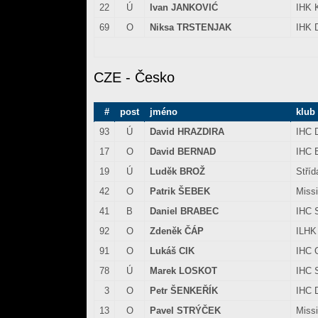
22
Ú
Ivan JANKOVIĆ
IHK 
69
O
Niksa TRSTENJAK
IHK 
CZE - Česko
#
post
jméno
klub
93
Ú
David HRAZDIRA
IHC D
17
O
David BERNAD
IHC 
19
Ú
Luděk BROŽ
Stříd
42
O
Patrik ŠEBEK
Missi
41
B
Daniel BRABEC
IHC 
92
O
Zdeněk ČÁP
ILHK
91
O
Lukáš CIK
IHC 
78
Ú
Marek LOSKOT
IHC 
3
O
Petr ŠENKEŘÍK
IHC D
13
O
Pavel STRÝČEK
Missi