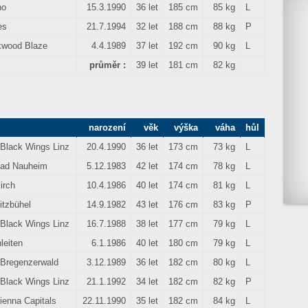
no
15.3.1990
36 let
185 cm
85 kg
L
es
21.7.1994
32 let
188 cm
88 kg
P
kwood Blaze
4.4.1989
37 let
192 cm
90 kg
L
průměr :
39 let
181 cm
82 kg
narození
věk
výška
váha
hůl
Black Wings Linz
20.4.1990
36 let
173 cm
73 kg
L
ad Nauheim
5.12.1983
42 let
174 cm
78 kg
L
irch
10.4.1986
40 let
174 cm
81 kg
L
itzbühel
14.9.1982
43 let
176 cm
83 kg
P
Black Wings Linz
16.7.1988
38 let
177 cm
79 kg
L
leiten
6.1.1986
40 let
180 cm
79 kg
L
Bregenzerwald
3.12.1989
36 let
182 cm
80 kg
L
Black Wings Linz
21.1.1992
34 let
182 cm
82 kg
P
ienna Capitals
22.11.1990
35 let
182 cm
84 kg
L