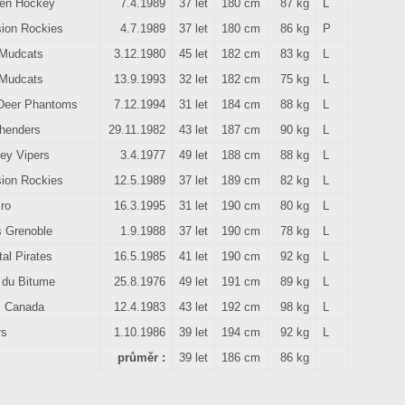
en Hockey
7.4.1989
37 let
180 cm
87 kg
L
sion Rockies
4.7.1989
37 let
180 cm
86 kg
P
 Mudcats
3.12.1980
45 let
182 cm
83 kg
L
 Mudcats
13.9.1993
32 let
182 cm
75 kg
L
Deer Phantoms
7.12.1994
31 let
184 cm
88 kg
L
henders
29.11.1982
43 let
187 cm
90 kg
L
ey Vipers
3.4.1977
49 let
188 cm
88 kg
L
sion Rockies
12.5.1989
37 let
189 cm
82 kg
L
ro
16.3.1995
31 let
190 cm
80 kg
L
s Grenoble
1.9.1988
37 let
190 cm
78 kg
L
al Pirates
16.5.1985
41 let
190 cm
92 kg
L
 du Bitume
25.8.1976
49 let
191 cm
89 kg
L
 Canada
12.4.1983
43 let
192 cm
98 kg
L
rs
1.10.1986
39 let
194 cm
92 kg
L
průměr :
39 let
186 cm
86 kg