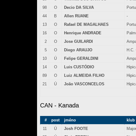
98
O
Decio DA SILVA
Port
44
B
Allen RUANE
-
13
O
Rafael DE MAGALHAES
Port
16
O
Henrique ANDRADE
Palm
2
O
Jose GUILARDI
Ampa
5
O
Diego ARAUJO
H.C. 
10
Ú
Felipe GERALDINI
Ampa
14
O
Luis CUSTÓDIO
Hipi
89
O
Luiz ALMEIDA FILHO
Hipi
21
Ú
João VASCONCELOS
Hipi
CAN - Kanada
#
post
jméno
klub
11
Ú
Josh FOOTE
Majo