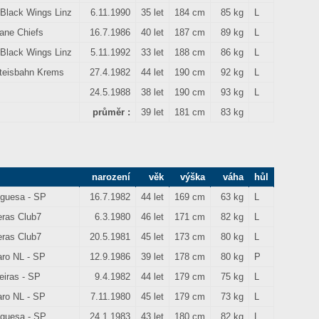
Black Wings Linz
6.11.1990
35 let
184 cm
85 kg
L
ane Chiefs
16.7.1986
40 let
187 cm
89 kg
L
Black Wings Linz
5.11.1992
33 let
188 cm
86 kg
L
teisbahn Krems
27.4.1982
44 let
190 cm
92 kg
L
24.5.1988
38 let
190 cm
93 kg
L
průměr :
39 let
181 cm
83 kg
narození
věk
výška
váha
hůl
uguesa - SP
16.7.1982
44 let
169 cm
63 kg
L
eras Club7
6.3.1980
46 let
171 cm
82 kg
L
eras Club7
20.5.1981
45 let
173 cm
80 kg
L
ro NL - SP
12.9.1986
39 let
178 cm
80 kg
P
eiras - SP
9.4.1982
44 let
179 cm
75 kg
L
ro NL - SP
7.11.1980
45 let
179 cm
73 kg
L
uguesa - SP
24.1.1983
43 let
180 cm
82 kg
L