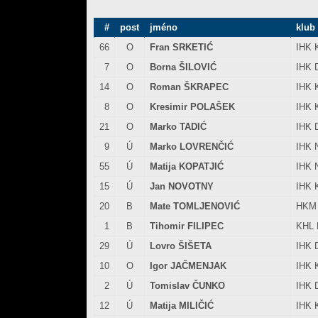
#
post
jméno
klub
66
O
Fran SRKETIĆ
IHK 
7
O
Borna ŠILOVIĆ
IHK 
14
O
Roman ŠKRAPEC
IHK 
8
O
Kresimir POLAŠEK
IHK 
21
O
Marko TADIĆ
IHK 
9
Ú
Marko LOVRENČIĆ
IHK 
55
Ú
Matija KOPATJIĆ
IHK 
15
Ú
Jan NOVOTNY
IHK 
20
B
Mate TOMLJENOVIĆ
HKM 
1
B
Tihomir FILIPEC
KHL 
29
Ú
Lovro ŠIŠETA
IHK 
10
O
Igor JAČMENJAK
IHK 
2
Ú
Tomislav ČUNKO
IHK 
12
Ú
Matija MILIČIĆ
IHK 