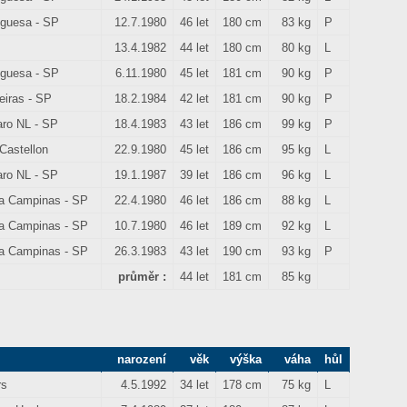
uguesa - SP
12.7.1980
46 let
180 cm
83 kg
P
13.4.1982
44 let
180 cm
80 kg
L
uguesa - SP
6.11.1980
45 let
181 cm
90 kg
P
eiras - SP
18.2.1984
42 let
181 cm
90 kg
P
ro NL - SP
18.4.1983
43 let
186 cm
99 kg
P
Castellon
22.9.1980
45 let
186 cm
95 kg
L
ro NL - SP
19.1.1987
39 let
186 cm
96 kg
L
ca Campinas - SP
22.4.1980
46 let
186 cm
88 kg
L
ca Campinas - SP
10.7.1980
46 let
189 cm
92 kg
L
ca Campinas - SP
26.3.1983
43 let
190 cm
93 kg
P
průměr :
44 let
181 cm
85 kg
narození
věk
výška
váha
hůl
rs
4.5.1992
34 let
178 cm
75 kg
L