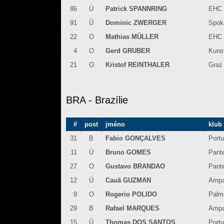
86
Ú
Patrick SPANNRING
EHC 
91
Ú
Dominic ZWERGER
Spok
22
O
Mathias MÜLLER
EHC 
4
O
Gerd GRUBER
Kuns
21
O
Kristof REINTHALER
Graz
BRA - Brazílie
#
post
jméno
klub
31
B
Fabio GONÇALVES
Port
11
Ú
Bruno GOMES
Pant
27
O
Gustavo BRANDAO
Pant
12
Ú
Cauã GUZMAN
Ampa
9
O
Rogerio POLIDO
Palm
29
B
Rafael MARQUES
Ampa
15
Ú
Thomas DOS SANTOS
Port