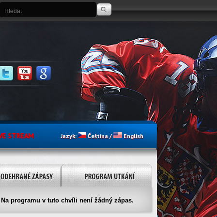
VE STREAM
Jazyk:
Čeština
/
English
Na programu v tuto chvíli není žádný zápas.