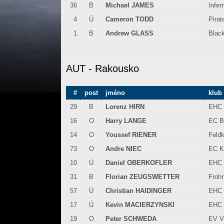
36
B
Michael JAMES
Infer
4
Ú
Cameron TODD
Pirat
1
B
Andrew GLASS
Blac
AUT - Rakousko
#
post
jméno
klub
29
B
Lorenz HIRN
EHC 
16
O
Harry LANGE
EC B
14
O
Youssef RIENER
Feldk
73
O
Andre NIEC
EC K
10
Ú
Daniel OBERKOFLER
EHC 
31
B
Florian ZEUGSWETTER
Frohn
57
Ú
Christian HAIDINGER
EHC 
17
Ú
Kevin MACIERZYNSKI
EHC 
19
O
Peter SCHWEDA
EV V