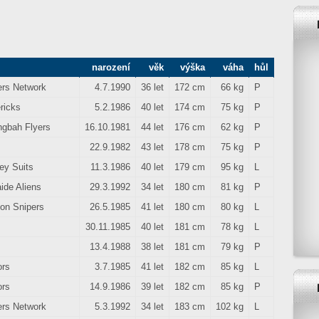
narození
věk
výška
váha
hůl
ers Network
4.7.1990
36 let
172 cm
66 kg
P
ricks
5.2.1986
40 let
174 cm
75 kg
P
ngbah Flyers
16.10.1981
44 let
176 cm
62 kg
P
22.9.1982
43 let
178 cm
75 kg
P
ey Suits
11.3.1986
40 let
179 cm
95 kg
L
ide Aliens
29.3.1992
34 let
180 cm
81 kg
P
on Snipers
26.5.1985
41 let
180 cm
80 kg
L
30.11.1985
40 let
181 cm
78 kg
L
13.4.1988
38 let
181 cm
79 kg
P
ors
3.7.1985
41 let
182 cm
85 kg
L
ors
14.9.1986
39 let
182 cm
85 kg
P
ers Network
5.3.1992
34 let
183 cm
102 kg
L