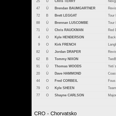
25
Ú
Chris TERRY
Nexg
47
Ú
Brendan BAUMGARTNER
Revi
72
B
Brett LEGGAT
Tour
88
Ú
Brennan LUSCOMBE
Tour
71
Ú
Chris RAUCKMAN
Red 
4
O
Kyle HENDERSON
Back
9
O
Kirk FRENCH
Langl
82
Ú
Jordan DRAPER
Revi
62
B
Tommy NIXON
TwoB
91
Ú
Thomas WOODS
Yeti´
20
Ú
Dave HAMMOND
Coast
44
O
Fred CORBEIL
Fous
79
O
Kyle SHEEN
Team
77
O
Shayne CARLSON
Majo
CRO - Chorvatsko