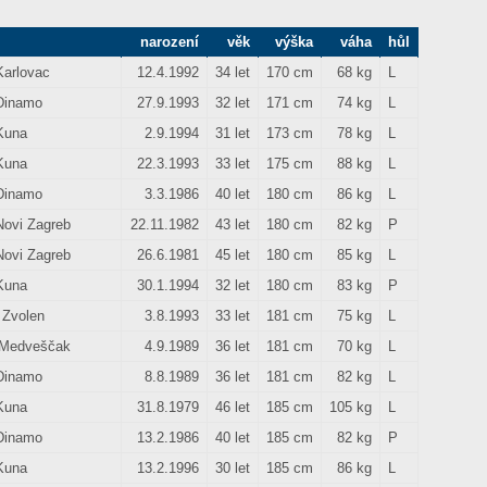
narození
věk
výška
váha
hůl
Karlovac
12.4.1992
34 let
170 cm
68 kg
L
Dinamo
27.9.1993
32 let
171 cm
74 kg
L
Kuna
2.9.1994
31 let
173 cm
78 kg
L
Kuna
22.3.1993
33 let
175 cm
88 kg
L
Dinamo
3.3.1986
40 let
180 cm
86 kg
L
Novi Zagreb
22.11.1982
43 let
180 cm
82 kg
P
Novi Zagreb
26.6.1981
45 let
180 cm
85 kg
L
Kuna
30.1.1994
32 let
180 cm
83 kg
P
Zvolen
3.8.1993
33 let
181 cm
75 kg
L
Medveščak
4.9.1989
36 let
181 cm
70 kg
L
Dinamo
8.8.1989
36 let
181 cm
82 kg
L
Kuna
31.8.1979
46 let
185 cm
105 kg
L
Dinamo
13.2.1986
40 let
185 cm
82 kg
P
Kuna
13.2.1996
30 let
185 cm
86 kg
L