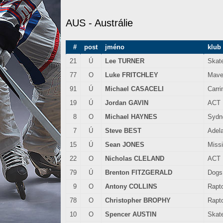
AUS - Austrálie
#
post
jméno
klub
21
Ú
Lee TURNER
Skat
77
O
Luke FRITCHLEY
Mave
91
Ú
Michael CASACELI
Carri
19
Ú
Jordan GAVIN
ACT
8
O
Michael HAYNES
Sydn
7
Ú
Steve BEST
Adela
15
Ú
Sean JONES
Missi
22
O
Nicholas CLELAND
ACT
79
Ú
Brenton FITZGERALD
Dogs
9
O
Antony COLLINS
Rapt
78
O
Christopher BROPHY
Rapt
10
O
Spencer AUSTIN
Skat