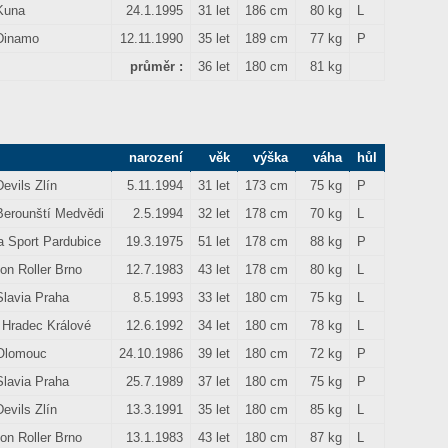
Kuna
24.1.1995
31 let
186 cm
80 kg
L
Dinamo
12.11.1990
35 let
189 cm
77 kg
P
průměr :
36 let
180 cm
81 kg
narození
věk
výška
váha
hůl
evils Zlín
5.11.1994
31 let
173 cm
75 kg
P
Berounští Medvědi
2.5.1994
32 let
178 cm
70 kg
L
a Sport Pardubice
19.3.1975
51 let
178 cm
88 kg
P
on Roller Brno
12.7.1983
43 let
178 cm
80 kg
L
Slavia Praha
8.5.1993
33 let
180 cm
75 kg
L
 Hradec Králové
12.6.1992
34 let
180 cm
78 kg
L
Olomouc
24.10.1986
39 let
180 cm
72 kg
P
Slavia Praha
25.7.1989
37 let
180 cm
75 kg
P
evils Zlín
13.3.1991
35 let
180 cm
85 kg
L
on Roller Brno
13.1.1983
43 let
180 cm
87 kg
L