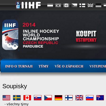
INFO O TURNAJI
TÝMY
VŠE O ZÁPASECH
VSTUPEN
Soupisky
-
všechny týmy