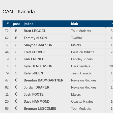
CAN - Kanada
#
post
jméno
klub
72
B
Brett LEGGAT
Tour Mudcats
3
62
B
Tommy NIXON
TwoBro
1
77
O
Shayne CARLSON
Majors
1
44
O
Fred CORBEIL
Fous du Bitume
2
9
O
Kirk FRENCH
Langley Vipers
4
O
Kyle HENDERSON
Backhenders
29
79
O
Kyle SHEEN
Team Canada
1
47
Ú
Brendan BAUMGARTNER
Revision Rockies
82
Ú
Jordan DRAPER
Revision Rockies
1
11
Ú
Josh FOOTE
Majors
20
Ú
Dave HAMMOND
Coastal Pirates
1
88
Ú
Brennan LUSCOMBE
Tour Mudcats
1