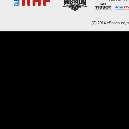
(C)
2014
eSports.cz, s