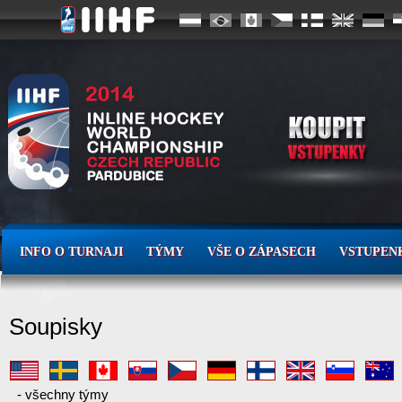
INFO O TURNAJI
TÝMY
VŠE O ZÁPASECH
VSTUPEN
Soupisky
-
všechny týmy