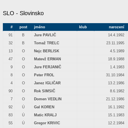
SLO - Slovinsko
#
post
jméno
klub
narození
91
B
Jure PAVLIČ
14.4.1992
32
B
Tomaž TRELC
23.11.1995
13
O
Nejc BERLISK
4.5.1989
47
O
Matevž ERMAN
18.9.1988
9
O
Jure FERJANIČ
1.4.1983
8
O
Peter FROL
31.10.1984
4
O
Janez IGLIČAR
13.2.1986
90
O
Rok SIMSIČ
8.6.1982
7
O
Domen VEDLIN
21.12.1986
92
Ú
Gal KOREN
16.1.1992
83
Ú
Matic KRALJ
15.1.1983
55
Ú
Gregor KRIVIC
12.2.1984