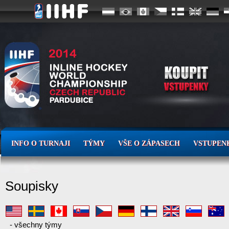
INFO O TURNAJI
TÝMY
VŠE O ZÁPASECH
VSTUPEN
Soupisky
-
všechny týmy