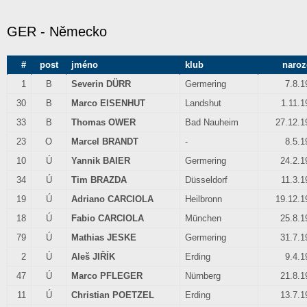
GER - Německo
#
post
jméno
klub
naroz
1
B
Severin DÜRR
Germering
7.8.1
30
B
Marco EISENHUT
Landshut
1.11.1
33
B
Thomas OWER
Bad Nauheim
27.12.1
23
O
Marcel BRANDT
-
8.5.1
10
Ú
Yannik BAIER
Germering
24.2.1
34
Ú
Tim BRAZDA
Düsseldorf
11.3.1
19
Ú
Adriano CARCIOLA
Heilbronn
19.12.1
18
Ú
Fabio CARCIOLA
München
25.8.1
79
Ú
Mathias JESKE
Germering
31.7.1
2
Ú
Aleš JIŘÍK
Erding
9.4.1
47
Ú
Marco PFLEGER
Nürnberg
21.8.1
11
Ú
Christian POETZEL
Erding
13.7.1