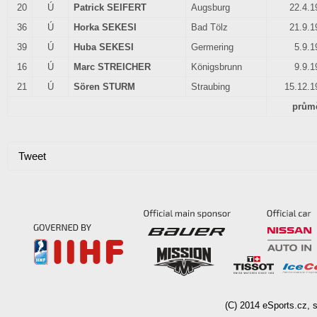
20
Ú
Patrick SEIFERT
Augsburg
22.4.1
36
Ú
Horka SEKESI
Bad Tölz
21.9.1
39
Ú
Huba SEKESI
Germering
5.9.1
16
Ú
Marc STREICHER
Königsbrunn
9.9.1
21
Ú
Sören STURM
Straubing
15.12.1
průmě
Tweet
(C)
2014
eSports.cz, s